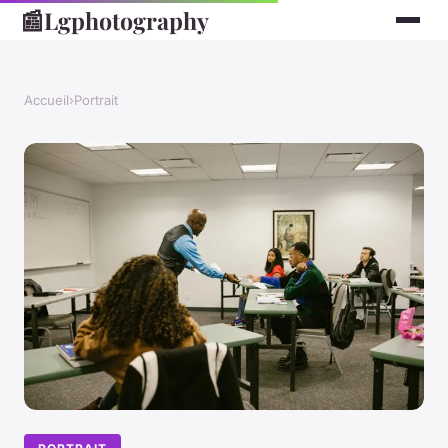
📰
Lgphotography
Accueil
›
Portrait