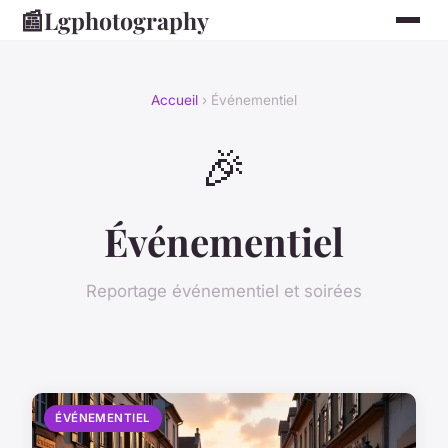
📰
Lgphotography
Accueil
› Événementiel
🎉
Événementiel
Reportage événementiel et soirées
ÉVÉNEMENTIEL