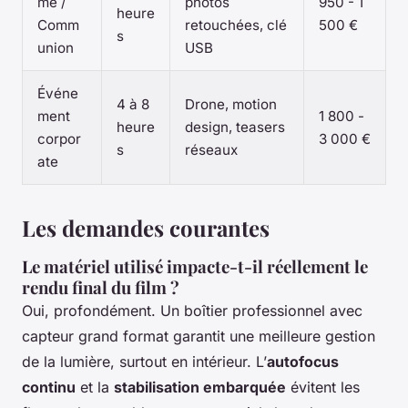
me /
photos
950 - 1
heure
Comm
retouchées, clé
500 €
s
union
USB
Événe
4 à 8
Drone, motion
ment
1 800 -
heure
design, teasers
corpor
3 000 €
s
réseaux
ate
Les demandes courantes
Le matériel utilisé impacte-t-il réellement le
rendu final du film ?
Oui, profondément. Un boîtier professionnel avec
capteur grand format garantit une meilleure gestion
de la lumière, surtout en intérieur. L’
autofocus
continu
et la
stabilisation embarquée
évitent les