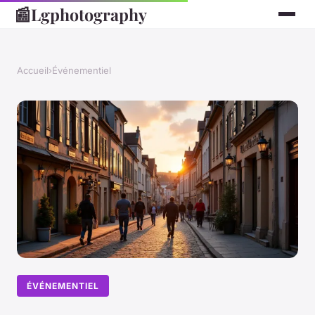
📰
Lgphotography
Accueil
›
Événementiel
ÉVÉNEMENTIEL