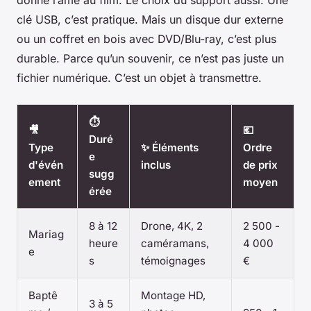
donne l’âme au film. Le choix du support aussi. Une
clé USB, c’est pratique. Mais un disque dur externe
ou un coffret en bois avec DVD/Blu-ray, c’est plus
durable. Parce qu’un souvenir, ce n’est pas juste un
fichier numérique. C’est un objet à transmettre.
⏱️
🎥
💶
Duré
Type
✨ Éléments
Ordre
e
d'évén
inclus
de prix
sugg
ement
moyen
érée
8 à 12
Drone, 4K, 2
2 500 -
Mariag
heure
caméramans,
4 000
e
s
témoignages
€
Baptê
Montage HD,
3 à 5