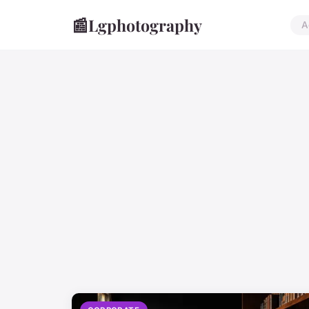
📰
Lgphotography
A