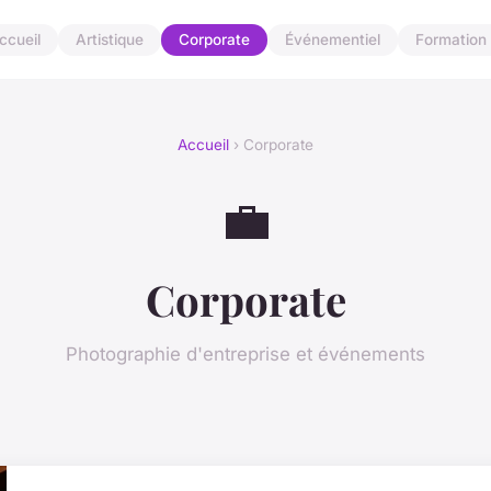
ccueil
Artistique
Corporate
Événementiel
Formation
Accueil
› Corporate
💼
Corporate
Photographie d'entreprise et événements