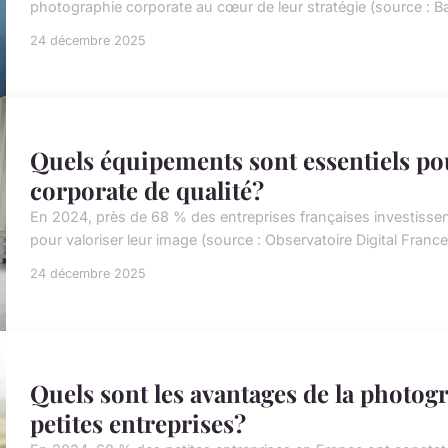
photographie corporate au cœur de leur stratégie (source : B
24 décembre 2025
Quels équipements sont essentiels p
corporate de qualité?
En 2024, près de 68 % des entreprises françaises investisse
pour valoriser leur image (source : Observatoire Digital France)
24 décembre 2025
Quels sont les avantages de la photog
petites entreprises?