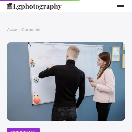
📰
Lgphotography
Accueil
›
Corporate