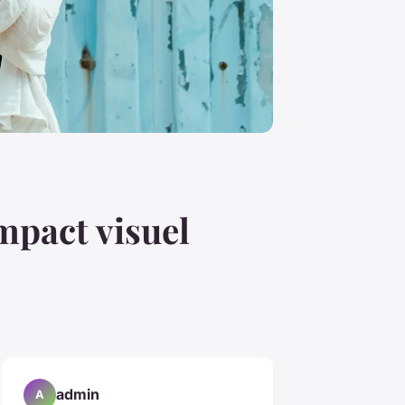
pact visuel
admin
A