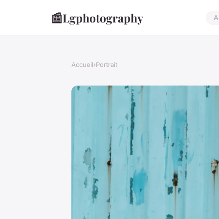
📰
Lgphotography
A
Accueil
›
Portrait