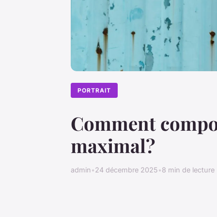
PORTRAIT
Comment compose
maximal?
admin
•
24 décembre 2025
•
8 min de lecture